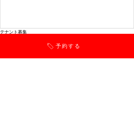
テナント募集
FC加盟店募集
店舗検索
予約する
ほぐしの達人とは
メニュー・料金
よくあるご質問
運営会社
最新情報
採用情報
メニュー開閉
店舗一覧に戻る